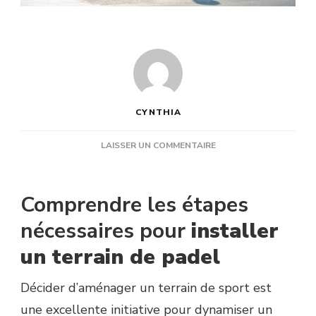
CYNTHIA
SUR
LAISSER UN COMMENTAIRE
COMBIEN
DE
TEMPS
Comprendre les étapes
DURE
LA
nécessaires pour
installer
CONSTRUCTION
un terrain de padel
APRÈS
AVOIR
DÉCIDÉ
Décider d’aménager un terrain de sport est
D’INSTALLER
une excellente initiative pour dynamiser un
UN