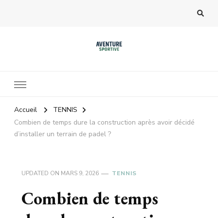
Accueil
TENNIS
Combien de temps dure la construction après avoir décidé
d’installer un terrain de padel ?
UPDATED ON
MARS 9, 2026
TENNIS
Combien de temps