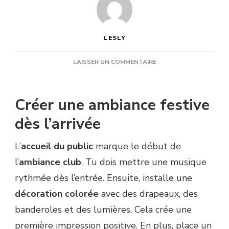
LESLY
SUR
LAISSER UN COMMENTAIRE
COMMENT
ANIMER
L’AMBIANCE
Créer une ambiance festive
CLUB
LORS
dès l’arrivée
DES
ÉVÉNEMENTS
L’
accueil du public
marque le début de
ET
TOURNOIS
l’
ambiance club
. Tu dois mettre une musique
?
rythmée dès l’entrée. Ensuite, installe une
décoration colorée
avec des drapeaux, des
banderoles et des lumières. Cela crée une
première impression positive. En plus, place un