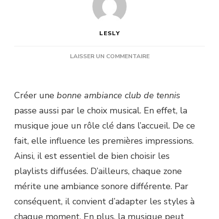
LESLY
SUR
LAISSER UN COMMENTAIRE
QUELLES
PLAYLISTS
DIFFUSER
Créer une
bonne ambiance club de tennis
DANS
LES
passe aussi par le choix musical. En effet, la
ZONES
musique joue un rôle clé dans l’accueil. De ce
D’ACCUEIL
OU
fait, elle influence les premières impressions.
DE
Ainsi, il est essentiel de bien choisir les
REPOS
?
playlists diffusées. D’ailleurs, chaque zone
mérite une ambiance sonore différente. Par
conséquent, il convient d’adapter les styles à
chaque moment. En plus, la musique peut