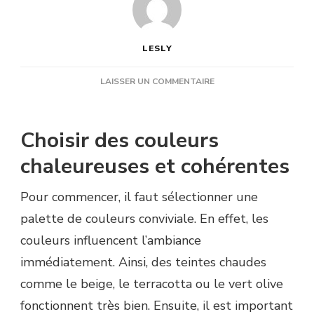
LESLY
SUR
LAISSER UN COMMENTAIRE
COMMENT
DÉCORER
UN
Choisir des couleurs
CLUB
HOUSE
chaleureuses et cohérentes
POUR
UNE
Pour commencer, il faut sélectionner une
AMBIANCE
CHALEUREUSE
palette de couleurs conviviale. En effet, les
?
couleurs influencent l’ambiance
immédiatement. Ainsi, des teintes chaudes
comme le beige, le terracotta ou le vert olive
fonctionnent très bien. Ensuite, il est important