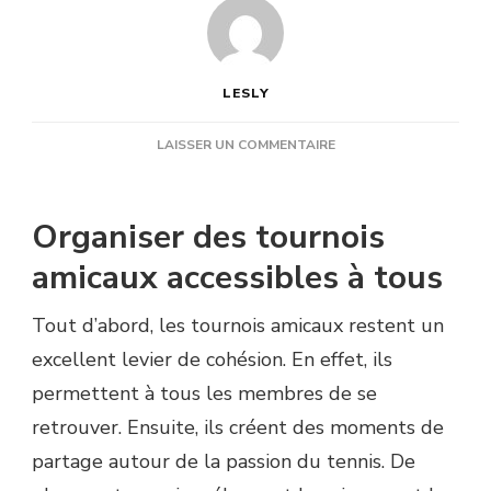
LESLY
SUR
LAISSER UN COMMENTAIRE
QUELS
ÉVÉNEMENTS
RENFORCENT
Organiser des tournois
LA
COHÉSION
amicaux accessibles à tous
ENTRE
MEMBRES
Tout d’abord, les tournois amicaux restent un
D’UN
CLUB
excellent levier de cohésion. En effet, ils
?
permettent à tous les membres de se
retrouver. Ensuite, ils créent des moments de
partage autour de la passion du tennis. De