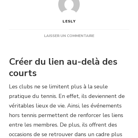
LESLY
SUR
LAISSER UN COMMENTAIRE
QUELLE
EST
LA
Créer du lien au-delà des
PLACE
DES
courts
ÉVÉNEMENTS
HORS
Les clubs ne se limitent plus à la seule
TENNIS
DANS
pratique du tennis. En effet, ils deviennent de
UN
véritables lieux de vie. Ainsi, les événements
CLUB
?
hors tennis permettent de renforcer les liens
entre les membres. De plus, ils offrent des
occasions de se retrouver dans un cadre plus