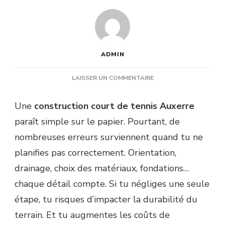
ADMIN
SUR
LAISSER UN COMMENTAIRE
QUELLES
SONT
Une
construction court de tennis Auxerre
LES
paraît simple sur le papier. Pourtant, de
ERREURS
FRÉQUENTES
nombreuses erreurs surviennent quand tu ne
LORS
planifies pas correctement. Orientation,
D’UNE
CONSTRUCTION
drainage, choix des matériaux, fondations…
COURT
chaque détail compte. Si tu négliges une seule
DE
TENNIS
étape, tu risques d’impacter la durabilité du
AUXERRE
terrain. Et tu augmentes les coûts de
?