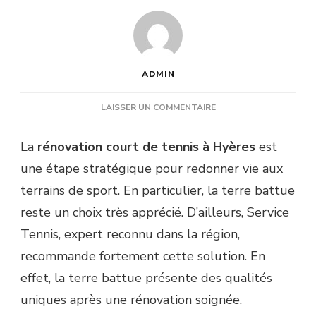
ADMIN
SUR
LAISSER UN COMMENTAIRE
QUELS
AVANTAGES
La
rénovation court de tennis à Hyères
est
OFFRE
une étape stratégique pour redonner vie aux
LA
TERRE
terrains de sport. En particulier, la terre battue
BATTUE
reste un choix très apprécié. D’ailleurs, Service
APRÈS
UNE
Tennis, expert reconnu dans la région,
RÉNOVATION
recommande fortement cette solution. En
COURT
DE
effet, la terre battue présente des qualités
TENNIS
uniques après une rénovation soignée.
À
HYÈRES