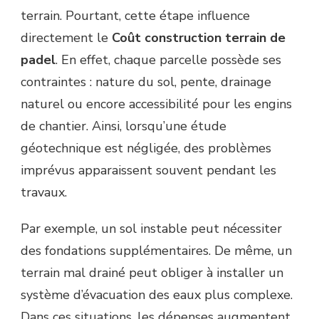
PADEL
terrain. Pourtant, cette étape influence
LORS
directement le
Coût construction terrain de
D’UN
PROJET
padel
. En effet, chaque parcelle possède ses
?
contraintes : nature du sol, pente, drainage
naturel ou encore accessibilité pour les engins
de chantier. Ainsi, lorsqu’une étude
géotechnique est négligée, des problèmes
imprévus apparaissent souvent pendant les
travaux.
Par exemple, un sol instable peut nécessiter
des fondations supplémentaires. De même, un
terrain mal drainé peut obliger à installer un
système d’évacuation des eaux plus complexe.
Dans ces situations, les dépenses augmentent