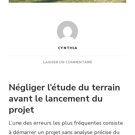
CYNTHIA
SUR
LAISSER UN COMMENTAIRE
QUELLES
ERREURS
FRÉQUENTES
Négliger l’étude du terrain
PEUVENT
FAIRE
avant le lancement du
EXPLOSER
projet
LE
COÛT
CONSTRUCTION
L’une des erreurs les plus fréquentes consiste
TERRAIN
à démarrer un projet sans analyse précise du
DE