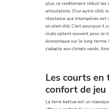
LES
plus, ce revêtement réduit les r
DIFFÉRENCES
articulations. D’un autre côté, s
ENTRE
LES
résistance aux intempéries est 
TYPES
en plein été. C’est pourquoi il c
DE
REVÊTEMENTS
clubs optent souvent pour ce ty
DE
économique sur le long terme. D
COURTS
DE
s’adapte aux climats variés. Ains
TENNIS
?
Les courts en t
confort de jeu
La terre battue est un classiqu