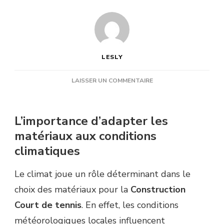
LESLY
SUR
LAISSER UN COMMENTAIRE
COMMENT
LE
CLIMAT
L’importance d’adapter les
INFLUENCE-
matériaux aux conditions
T-
IL
climatiques
LE
CHOIX
Le climat joue un rôle déterminant dans le
DES
MATÉRIAUX
choix des matériaux pour la
Construction
POUR
Court de tennis
. En effet, les conditions
UN
COURT
météorologiques locales influencent