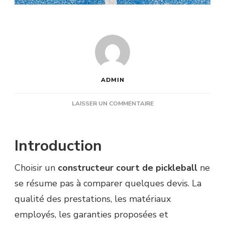
ADMIN
SUR
LAISSER UN COMMENTAIRE
COMMENT
COMPARER
LES
Introduction
PRESTATIONS
DE
Choisir un
constructeur court de pickleball
ne
PLUSIEURS
CONSTRUCTEUR
se résume pas à comparer quelques devis. La
COURT
qualité des prestations, les matériaux
DE
PICKLEBALL
employés, les garanties proposées et
AVANT