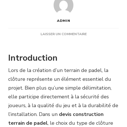
ADMIN
SUR
LAISSER UN COMMENTAIRE
QUEL
TYPE
DE
Introduction
CLÔTURE
EST
Lors de la création d’un terrain de padel, la
RECOMMANDÉ
DANS
clôture représente un élément essentiel du
UN
projet. Bien plus qu’une simple délimitation,
DEVIS
CONSTRUCTION
elle participe directement à la sécurité des
TERRAIN
joueurs, à la qualité du jeu et à la durabilité de
DE
PADEL
l’installation. Dans un
devis construction
?
terrain de padel
, le choix du type de clôture