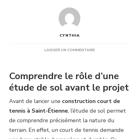
CYNTHIA
SUR
LAISSER UN COMMENTAIRE
POURQUOI
RÉALISER
UNE
Comprendre le rôle d’une
ÉTUDE
DE
étude de sol avant le projet
SOL
AVANT
Avant de lancer une
construction court de
UNE
CONSTRUCTION
tennis à Saint-Étienne
, l’étude de sol permet
COURT
de comprendre précisément la nature du
DE
TENNIS
terrain. En effet, un court de tennis demande
À