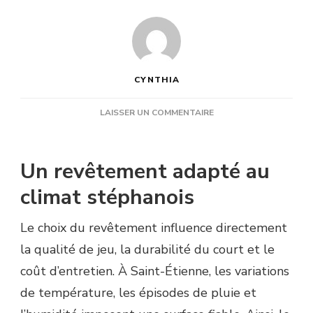
CYNTHIA
SUR
LAISSER UN COMMENTAIRE
POURQUOI
OPTER
POUR
Un revêtement adapté au
LE
BÉTON
climat stéphanois
POREUX
DANS
Le choix du revêtement influence directement
UNE
CONSTRUCTION
la qualité de jeu, la durabilité du court et le
COURT
coût d’entretien. À Saint-Étienne, les variations
DE
TENNIS
de température, les épisodes de pluie et
À