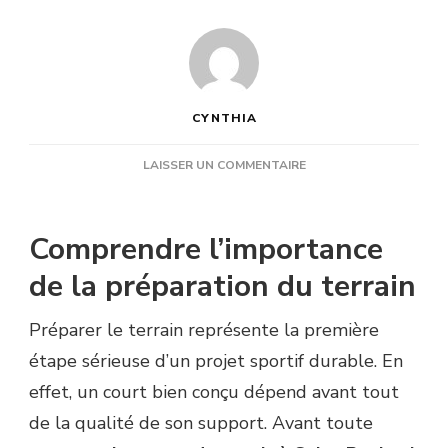
CYNTHIA
SUR
LAISSER UN COMMENTAIRE
COMMENT
PRÉPARER
LE
Comprendre l’importance
TERRAIN
AVANT
de la préparation du terrain
UNE
CONSTRUCTION
Préparer le terrain représente la première
COURT
DE
étape sérieuse d’un projet sportif durable. En
TENNIS
effet, un court bien conçu dépend avant tout
À
SAINT-
de la qualité de son support. Avant toute
RAPHAEL