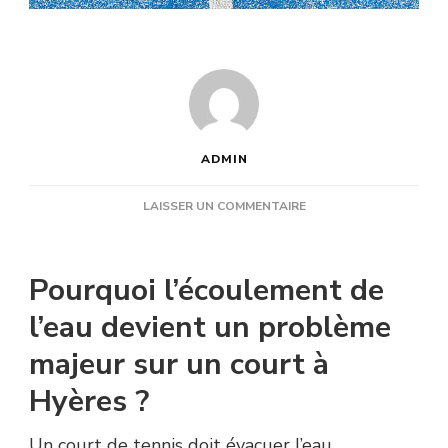
ADMIN
SUR
LAISSER UN COMMENTAIRE
UNE
RÉNOVATION
COURT
Pourquoi l’écoulement de
DE
TENNIS
l’eau devient un problème
HYÈRES
majeur sur un court à
PEUT-
ELLE
Hyères ?
CORRIGER
UN
MAUVAIS
Un court de tennis doit évacuer l’eau