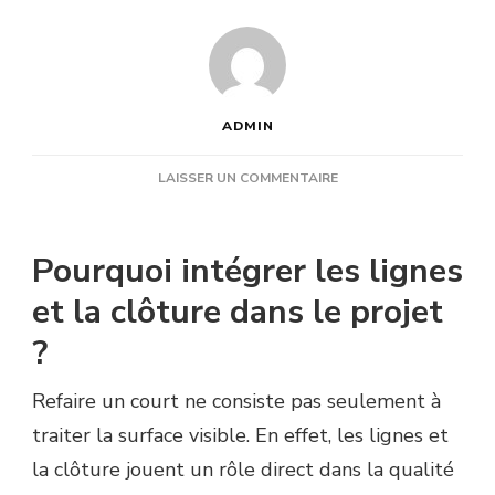
ADMIN
SUR
LAISSER UN COMMENTAIRE
FAUT-
IL
REFAIRE
Pourquoi intégrer les lignes
LES
LIGNES
et la clôture dans le projet
ET
?
LA
CLÔTURE
PENDANT
Refaire un court ne consiste pas seulement à
UNE
traiter la surface visible. En effet, les lignes et
RÉNOVATION
COURT
la clôture jouent un rôle direct dans la qualité
DE