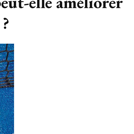
eut-elle améliorer
 ?