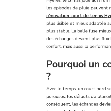
Hyères, le climat joue aussi un r
UNE
RÉNOVATION
les épisodes de pluie peuvent m
COURT
rénovation court de tennis Hy
DE
TENNIS
plus lisible et mieux adaptée a
HYÈRES
plus stable. La balle fuse mieu
PEUT-
ELLE
des échanges devient plus fluide
AMÉLIORER
confort, mais aussi la performan
LA
VITESSE
DE
Pourquoi un cou
JEU
?
?
Avec le temps, un court perd se
poreuses, les défauts de planéit
conséquent, les échanges devien