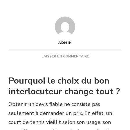
ADMIN
SUR
LAISSER UN COMMENTAIRE
QUI
CONTACTER
POUR
Pourquoi le choix du bon
OBTENIR
UN
interlocuteur change tout ?
DEVIS
FIABLE
Obtenir un devis fiable ne consiste pas
DE
RÉNOVATION
seulement à demander un prix. En effet, un
COURT
court de tennis vieillit selon son usage, son
DE
TENNIS