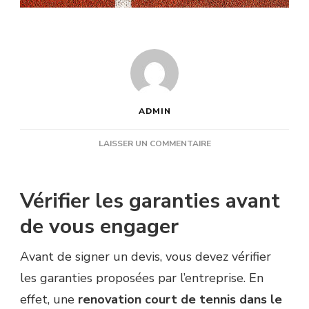
ADMIN
SUR
LAISSER UN COMMENTAIRE
QUELLES
GARANTIES
DEMANDER
Vérifier les garanties avant
AVANT
DE
de vous engager
SIGNER
POUR
Avant de signer un devis, vous devez vérifier
UNE
RENOVATION
les garanties proposées par l’entreprise. En
COURT
effet, une
renovation court de tennis dans le
DE