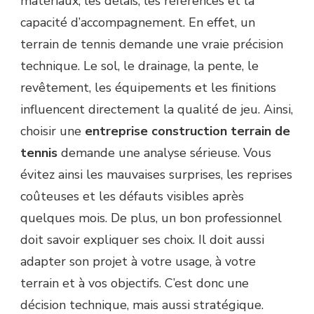
matériaux, les délais, les références et la
CRITÈRES
capacité d’accompagnement. En effet, un
PERMETTENT
terrain de tennis demande une vraie précision
DE
COMPARER
technique. Le sol, le drainage, la pente, le
DEUX
revêtement, les équipements et les finitions
ENTREPRISES
CONSTRUCTION
influencent directement la qualité de jeu. Ainsi,
TERRAIN
choisir une
entreprise construction terrain de
DE
TENNIS
tennis
demande une analyse sérieuse. Vous
SÉRIEUSEMENT
évitez ainsi les mauvaises surprises, les reprises
?
coûteuses et les défauts visibles après
quelques mois. De plus, un bon professionnel
doit savoir expliquer ses choix. Il doit aussi
adapter son projet à votre usage, à votre
terrain et à vos objectifs. C’est donc une
décision technique, mais aussi stratégique.