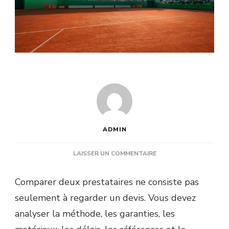
ADMIN
SUR
LAISSER UN COMMENTAIRE
ENTREPRISE
CONSTRUCTION
Comparer deux prestataires ne consiste pas
TERRAIN
seulement à regarder un devis. Vous devez
DE
TENNIS
analyser la méthode, les garanties, les
:
QUELS