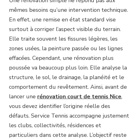
Une rénovation simple ne répond pas aux
TENNIS
NICE
mêmes besoins qu’une intervention technique.
STANDARD
En effet, une remise en état standard vise
D’UNE
RÉNOVATION
surtout à corriger l’aspect visible du terrain.
PLUS
Elle traite souvent les fissures légères, les
TECHNIQUE
?
zones usées, la peinture passée ou les lignes
effacées. Cependant, une rénovation plus
poussée va beaucoup plus loin. Elle analyse la
structure, le sol, le drainage, la planéité et le
comportement du revêtement. Ainsi, avant de
lancer une
rénovation court de tennis Nice
,
vous devez identifier l’origine réelle des
défauts. Service Tennis accompagne justement
les clubs, collectivités, résidences et
particuliers dans cette analyse. L’objectif reste