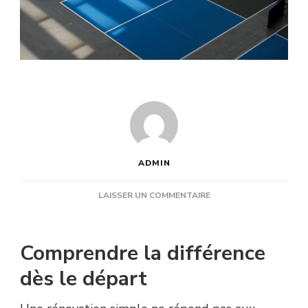
ADMIN
SUR
LAISSER UN COMMENTAIRE
QUELS
ÉLÉMENTS
DIFFÉRENCIENT
Comprendre la différence
UNE
RÉNOVATION
dès le départ
COURT
DE