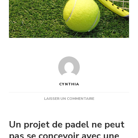
CYNTHIA
SUR
LAISSER UN COMMENTAIRE
EST-
CE
QUE
Un projet de padel ne peut
CONSTRUCTEUR
COURT
pas se concevoir avec une
DE