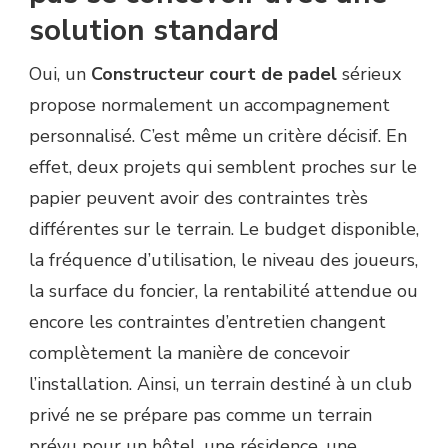
solution standard
PADEL
PROPOSE
UN
Oui, un
Constructeur court de padel
sérieux
ACCOMPAGNEMENT
propose normalement un accompagnement
PERSONNALISÉ
SELON
personnalisé. C’est même un critère décisif. En
LE
effet, deux projets qui semblent proches sur le
BUDGET
ET
papier peuvent avoir des contraintes très
L’USAGE
différentes sur le terrain. Le budget disponible,
DU
TERRAIN
la fréquence d’utilisation, le niveau des joueurs,
?
la surface du foncier, la rentabilité attendue ou
encore les contraintes d’entretien changent
complètement la manière de concevoir
l’installation. Ainsi, un terrain destiné à un club
privé ne se prépare pas comme un terrain
prévu pour un hôtel, une résidence, une