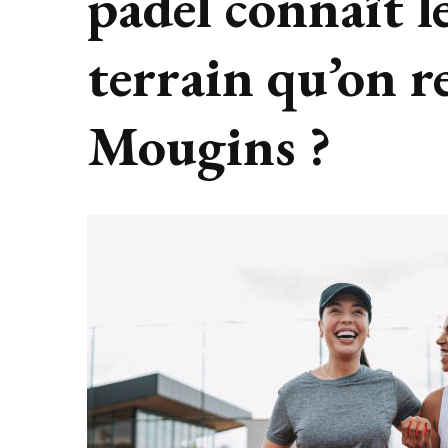
padel connaît l
terrain qu’on r
Mougins ?