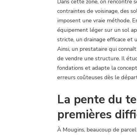
Dans cette zone, on rencontre s
CE
QUE
contraintes de voisinage, des s
CONSTRUCTEUR
imposent une vraie méthode. En
COURT
DE
équipement léger sur un sol appr
PADEL
stricte, un drainage efficace et
CONNAÎT
LES
Ainsi, un prestataire qui connaî
CONTRAINTES
de vendre une structure. Il étud
DE
TERRAIN
fondations et adapte la concept
QU’ON
erreurs coûteuses dès le départ
RENCONTRE
SOUVENT
À
La pente du te
MOUGINS
?
premières diffi
À Mougins, beaucoup de parcell