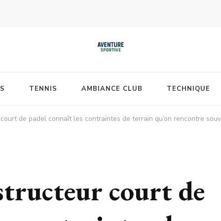
S
TENNIS
AMBIANCE CLUB
TECHNIQUE
court de padel connaît les contraintes de terrain qu’on rencontre sou
structeur court de