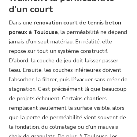
d’un court
RÉNOVATION
COURT
DE
Dans une
renovation court de tennis beton
TENNIS
poreux à Toulouse
, la perméabilité ne dépend
BÉTON
POREUX
jamais d’un seul matériau. En réalité, elle
À
repose sur tout un système constructif.
TOULOUSE
POUR
D’abord, la couche de jeu doit laisser passer
GARDER
l’eau. Ensuite, les couches inférieures doivent
UNE
BONNE
l’absorber, la filtrer, puis l’évacuer sans créer de
PERMÉABILITÉ
stagnation. C’est précisément là que beaucoup
?
de projets échouent. Certains chantiers
remplacent seulement la surface visible, alors
que la perte de perméabilité vient souvent de
la fondation, du colmatage ou d’un mauvais
choix de granulats. De plus, à Toulouse, les