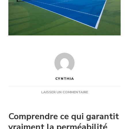
CYNTHIA
SUR
LAISSER UN COMMENTAIRE
QUELS
MATÉRIAUX
SONT
Comprendre ce qui garantit
UTILISÉS
PENDANT
vraiment la perméabilité
UNE