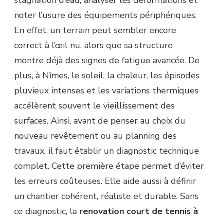
stagnation d’eau, analyser les déformations et
NIMES
noter l’usure des équipements périphériques.
DÈS
LE
En effet, un terrain peut sembler encore
PREMIER
correct à l’œil nu, alors que sa structure
CHANTIER
?
montre déjà des signes de fatigue avancée. De
plus, à Nîmes, le soleil, la chaleur, les épisodes
pluvieux intenses et les variations thermiques
accélèrent souvent le vieillissement des
surfaces. Ainsi, avant de penser au choix du
nouveau revêtement ou au planning des
travaux, il faut établir un diagnostic technique
complet. Cette première étape permet d’éviter
les erreurs coûteuses. Elle aide aussi à définir
un chantier cohérent, réaliste et durable. Sans
ce diagnostic, la
renovation court de tennis à