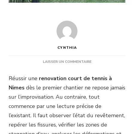
CYNTHIA
SUR
LAISSER UN COMMENTAIRE
QUELS
CONSEILS
Réussir une
renovation court de tennis à
SUIVRE
Nimes
dès le premier chantier ne repose jamais
POUR
RÉUSSIR
sur l’improvisation. Au contraire, tout
UNE
commence par une lecture précise de
RENOVATION
COURT
l’existant. Il faut observer l’état du revêtement,
DE
repérer les fissures, vérifier les zones de
TENNIS
À