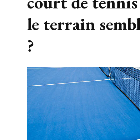
court de tenni
le terrain sembl
?