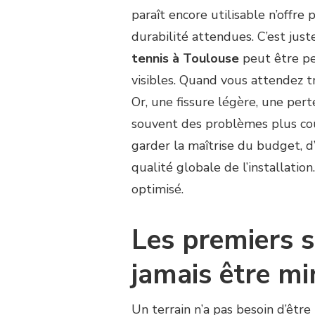
UNE
paraît encore utilisable n’offre 
RENOVATION
durabilité attendues. C’est jus
COURT
DE
tennis à Toulouse
peut être pe
TENNIS
visibles. Quand vous attendez tr
À
TOULOUSE
Or, une fissure légère, une per
QUAND
souvent des problèmes plus co
LE
TERRAIN
garder la maîtrise du budget, d
SEMBLE
qualité globale de l’installatio
ENCORE
optimisé.
UTILISABLE
?
Les premiers s
jamais être mi
Un terrain n’a pas besoin d’être