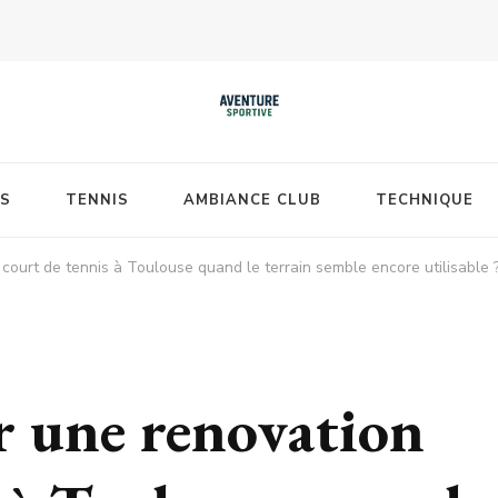
S
TENNIS
AMBIANCE CLUB
TECHNIQUE
court de tennis à Toulouse quand le terrain semble encore utilisable 
r une renovation