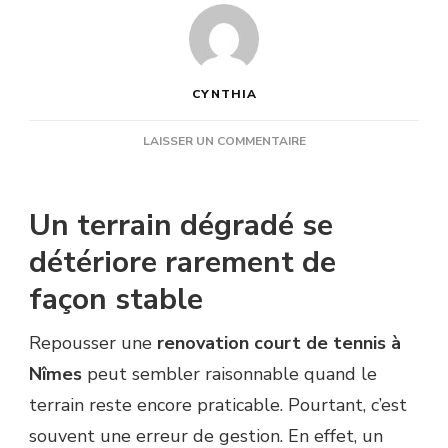
CYNTHIA
SUR
LAISSER UN COMMENTAIRE
POURQUOI
EST-
IL
Un terrain dégradé se
RISQUÉ
DE
détériore rarement de
REPOUSSER
façon stable
TROP
LONGTEMPS
UNE
Repousser une
renovation court de tennis à
RENOVATION
Nîmes
peut sembler raisonnable quand le
COURT
DE
terrain reste encore praticable. Pourtant, c’est
TENNIS
souvent une erreur de gestion. En effet, un
À