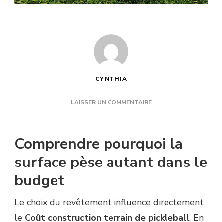
CYNTHIA
SUR
LAISSER UN COMMENTAIRE
COMMENT
ESTIMER
LE
Comprendre pourquoi la
COÛT
CONSTRUCTION
surface pèse autant dans le
TERRAIN
budget
DE
PICKLEBALL
SELON
Le choix du revêtement influence directement
LE
le
Coût construction terrain de pickleball
. En
TYPE