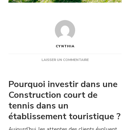
CYNTHIA
SUR
LAISSER UN COMMENTAIRE
UNE
CONSTRUCTION
COURT
Pourquoi investir dans une
DE
TENNIS
Construction court de
PEUT-
tennis dans un
ELLE
VALORISER
établissement touristique ?
UN
HÔTEL,
UN
Aujourd’hui, les attentes des clients évoluent