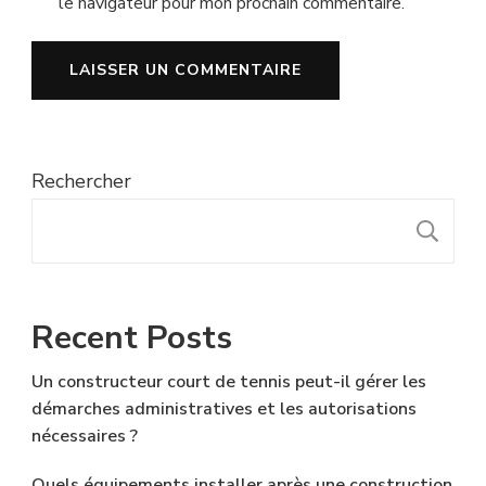
le navigateur pour mon prochain commentaire.
Rechercher
R
Recent Posts
Un constructeur court de tennis peut-il gérer les
démarches administratives et les autorisations
nécessaires ?
Quels équipements installer après une construction