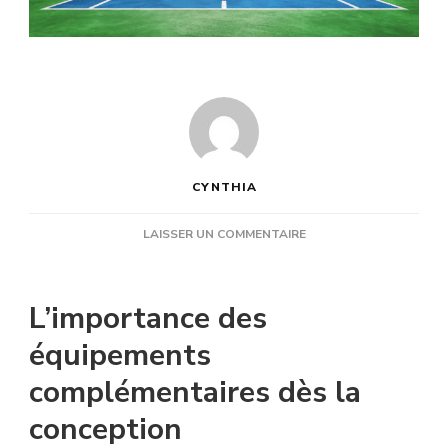
CYNTHIA
SUR
LAISSER UN COMMENTAIRE
QUELS
ÉQUIPEMENTS
ANNEXES
L’importance des
FAUT-
IL
équipements
PRÉVOIR
complémentaires dès la
LORS
D’UNE
conception
CONSTRUCTION
COURT