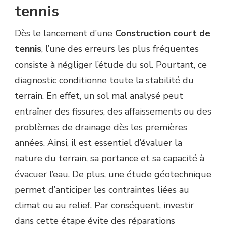
tennis
DANS
UNE
CONSTRUCTION
Dès le lancement d’une
Construction court de
COURT
tennis
, l’une des erreurs les plus fréquentes
DE
TENNIS
consiste à négliger l’étude du sol. Pourtant, ce
POUR
diagnostic conditionne toute la stabilité du
LIMITER
LES
terrain. En effet, un sol mal analysé peut
RÉPARATIONS
entraîner des fissures, des affaissements ou des
FUTURES
?
problèmes de drainage dès les premières
années. Ainsi, il est essentiel d’évaluer la
nature du terrain, sa portance et sa capacité à
évacuer l’eau. De plus, une étude géotechnique
permet d’anticiper les contraintes liées au
climat ou au relief. Par conséquent, investir
dans cette étape évite des réparations