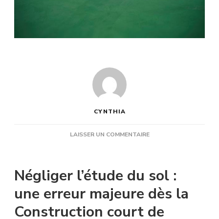
CYNTHIA
SUR
LAISSER UN COMMENTAIRE
QUELLES
ERREURS
FAUT-
Négliger l’étude du sol :
IL
ÉVITER
une erreur majeure dès la
DÈS
Construction court de
LE
DÉPART