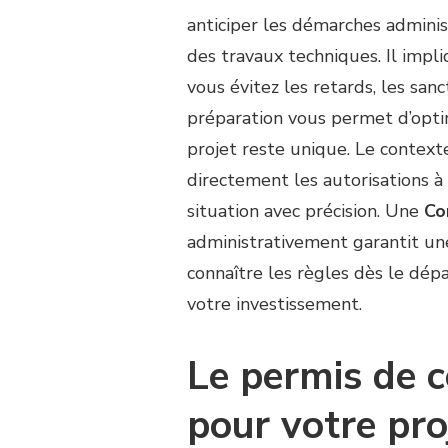
SUR
anticiper les démarches administ
QUELLES
des travaux techniques. Il impli
AUTORISATIONS
ADMINISTRATIVES
vous évitez les retards, les san
FAUT-
préparation vous permet d’opti
IL
OBTENIR
projet reste unique. Le contexte
AVANT
directement les autorisations à
DE
LANCER
situation avec précision. Une
Co
UNE
administrativement garantit une 
CONSTRUCTION
COURT
connaître les règles dès le dépa
DE
votre investissement.
TENNIS
?
Le permis de c
pour votre pro