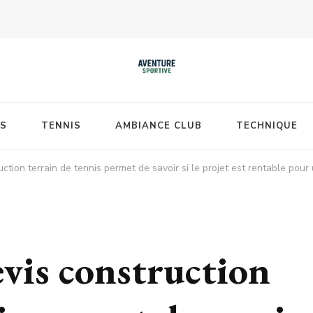
S
TENNIS
AMBIANCE CLUB
TECHNIQUE
ction terrain de tennis permet de savoir si le projet est rentable pour 
evis construction