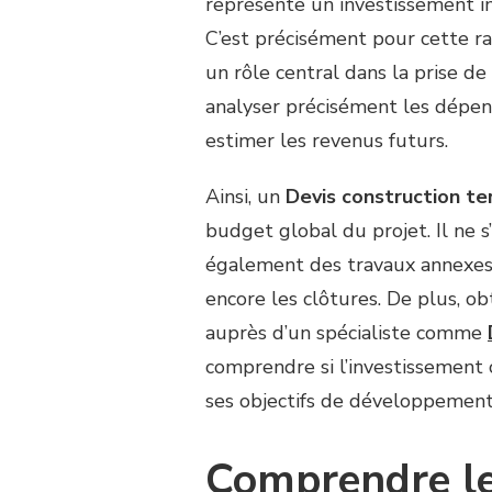
représente un investissement im
CONSTRUCTION
C’est précisément pour cette r
TERRAIN
un rôle central dans la prise de
DE
TENNIS
analyser précisément les dépens
PERMET
estimer les revenus futurs.
DE
SAVOIR
SI
Ainsi, un
Devis construction ter
LE
budget global du projet. Il ne 
PROJET
EST
également des travaux annexes 
RENTABLE
encore les clôtures. De plus, o
POUR
UN
auprès d’un spécialiste comme
CLUB
comprendre si l’investissement 
?
ses objectifs de développement
Comprendre les