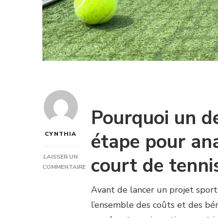
Pourquoi un de
étape pour ana
CYNTHIA
court de tenni
LAISSER UN
COMMENTAIRE
SUR
EST-
Avant de lancer un projet spor
CE
l’ensemble des coûts et des béné
QU’UN
DEVIS