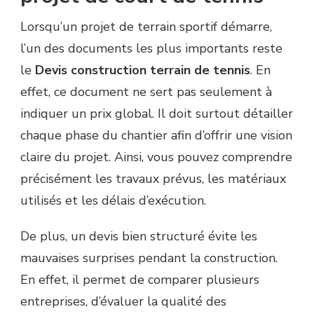
DE
TENNIS
Lorsqu’un projet de terrain sportif démarre,
DÉTAILLE
l’un des documents les plus importants reste
CORRECTEMENT
TOUTES
le
Devis construction terrain de tennis
. En
LES
effet, ce document ne sert pas seulement à
ÉTAPES
DU
indiquer un prix global. Il doit surtout détailler
CHANTIER
chaque phase du chantier afin d’offrir une vision
?
claire du projet. Ainsi, vous pouvez comprendre
précisément les travaux prévus, les matériaux
utilisés et les délais d’exécution.
De plus, un devis bien structuré évite les
mauvaises surprises pendant la construction.
En effet, il permet de comparer plusieurs
entreprises, d’évaluer la qualité des