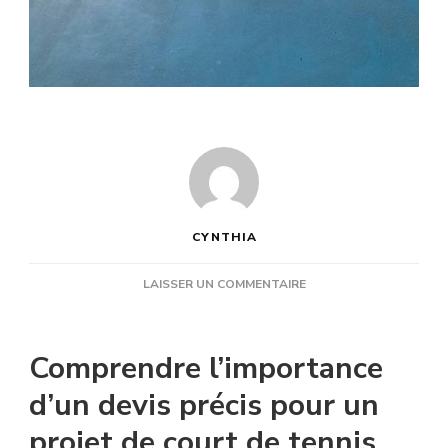
CYNTHIA
SUR
LAISSER UN COMMENTAIRE
COMMENT
VÉRIFIER
SI
Comprendre l’importance
UN
DEVIS
d’un devis précis pour un
CONSTRUCTION
projet de court de tennis
TERRAIN