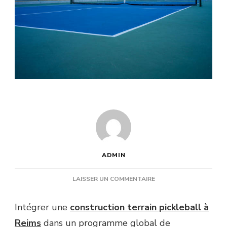
ADMIN
SUR
LAISSER UN COMMENTAIRE
UNE
CONSTRUCTION
Intégrer une
construction terrain pickleball à
TERRAIN
Reims
dans un programme global de
PICKLEBALL