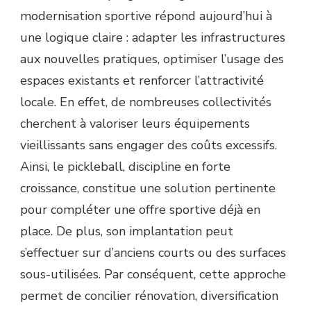
À
modernisation sportive répond aujourd’hui à
REIMS
une logique claire : adapter les infrastructures
PEUT-
ELLE
aux nouvelles pratiques, optimiser l’usage des
S’INTÉGRER
espaces existants et renforcer l’attractivité
DANS
UN
locale. En effet, de nombreuses collectivités
PROJET
cherchent à valoriser leurs équipements
DE
RÉNOVATION
vieillissants sans engager des coûts excessifs.
D’ÉQUIPEMENTS
Ainsi, le pickleball, discipline en forte
SPORTIFS
?
croissance, constitue une solution pertinente
pour compléter une offre sportive déjà en
place. De plus, son implantation peut
s’effectuer sur d’anciens courts ou des surfaces
sous-utilisées. Par conséquent, cette approche
permet de concilier rénovation, diversification