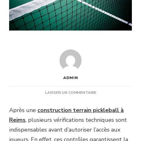
ADMIN
SUR
LAISSER UN COMMENTAIRE
QUELS
CONTRÔLES
Après une
construction terrain pickleball à
TECHNIQUES
Reims
,
plusieurs vérifications techniques sont
SONT
RÉALISÉS
indispensables avant d’autoriser l’accès aux
APRÈS
joueurs. En effet, ces contrôles garantissent la
UNE