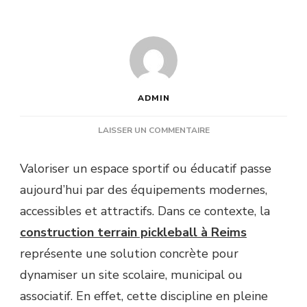
ADMIN
SUR
LAISSER UN COMMENTAIRE
COMMENT
VALORISER
Valoriser un espace sportif ou éducatif passe
UN
aujourd’hui par des équipements modernes,
SITE
SPORTIF
accessibles et attractifs. Dans ce contexte, la
OU
construction terrain pickleball à Reims
SCOLAIRE
GRÂCE
représente une solution concrète pour
À
dynamiser un site scolaire, municipal ou
UNE
CONSTRUCTION
associatif. En effet, cette discipline en pleine
TERRAIN