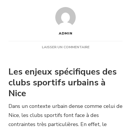
ADMIN
SUR
LAISSER UN COMMENTAIRE
UNE
CONSTRUCTION
COURT
Les enjeux spécifiques des
DE
TENNIS
clubs sportifs urbains à
À
Nice
NICE
EST-
ELLE
Dans un contexte urbain dense comme celui de
ADAPTÉE
Nice, les clubs sportifs font face à des
AUX
CLUBS
contraintes très particulières. En effet, le
SPORTIFS