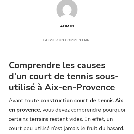
ADMIN
SUR
LAISSER UN COMMENTAIRE
COMMENT
ÉVITER
UNE
Comprendre les causes
CONSTRUCTION
COURT
d’un court de tennis sous-
DE
utilisé à Aix-en-Provence
TENNIS
AIX
EN
Avant toute
construction court de tennis Aix
PROVENCE
en provence
, vous devez comprendre pourquoi
PEU
UTILISÉE
certains terrains restent vides. En effet, un
?
court peu utilisé n’est jamais le fruit du hasard.