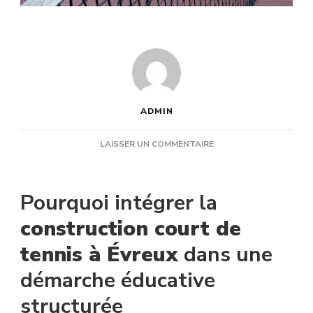
ADMIN
SUR
LAISSER UN COMMENTAIRE
COMMENT
INTÉGRER
LA
Pourquoi intégrer la
CONSTRUCTION
COURT
construction court de
DE
tennis à Évreux
dans une
TENNIS
À
démarche éducative
ÉVREUX
DANS
structurée
UN