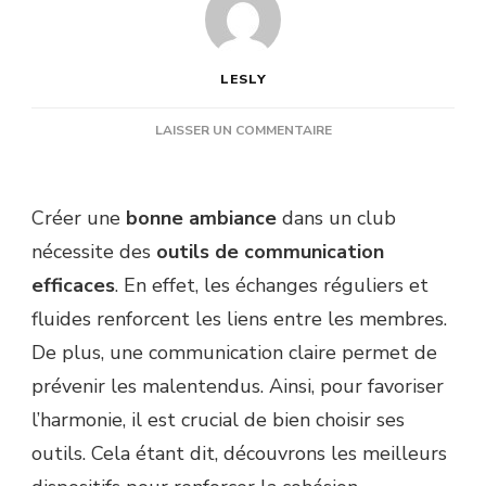
LESLY
SUR
LAISSER UN COMMENTAIRE
QUELS
OUTILS
DE
Créer une
bonne ambiance
dans un club
COMMUNICATION
FAVORISENT
nécessite des
outils de communication
UNE
efficaces
. En effet, les échanges réguliers et
BONNE
AMBIANCE
fluides renforcent les liens entre les membres.
CLUB
De plus, une communication claire permet de
?
prévenir les malentendus. Ainsi, pour favoriser
l’harmonie, il est crucial de bien choisir ses
outils. Cela étant dit, découvrons les meilleurs