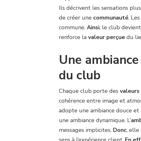
Ils décrivent les sensations plus
de créer une
communauté
. Le
commune.
Ainsi
, le club devien
renforce la
valeur perçue
du li
Une ambiance a
du club
Chaque club porte des
valeurs
cohérence entre image et atmos
adopte une ambiance douce et 
une ambiance dynamique. L’
amb
messages implicites.
Donc
, ell
sens à l’expérience client.
En ef