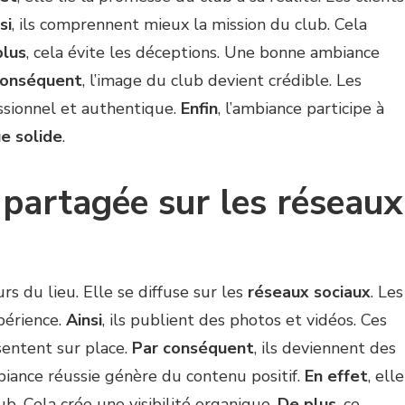
si
, ils comprennent mieux la mission du club. Cela
plus
, cela évite les déceptions. Une bonne ambiance
conséquent
, l’image du club devient crédible. Les
essionnel et authentique.
Enfin
, l’ambiance participe à
e solide
.
partagée sur les réseaux
s du lieu. Elle se diffuse sur les
réseaux sociaux
. Les
périence.
Ainsi
, ils publient des photos et vidéos. Ces
sentent sur place.
Par conséquent
, ils deviennent des
ance réussie génère du contenu positif.
En effet
, elle
lub. Cela crée une visibilité organique.
De plus
, ce