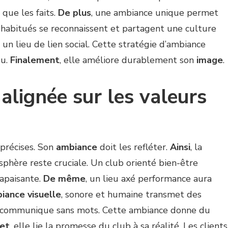
 que les faits.
De plus
, une ambiance unique permet
s habitués se reconnaissent et partagent une culture
t un lieu de lien social. Cette stratégie d’ambiance
eu.
Finalement
, elle améliore durablement son
image
.
lignée sur les valeurs
précises. Son
ambiance
doit les refléter.
Ainsi
, la
phère reste cruciale. Un club orienté bien-être
apaisante.
De même
, un lieu axé performance aura
iance visuelle
, sonore et humaine transmet des
e communique sans mots. Cette ambiance donne du
fet
, elle lie la promesse du club à sa réalité. Les clients