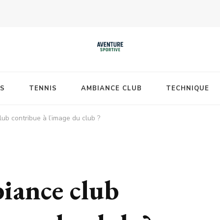
S
TENNIS
AMBIANCE CLUB
TECHNIQUE
ub contribue à l’image du club ?
iance club