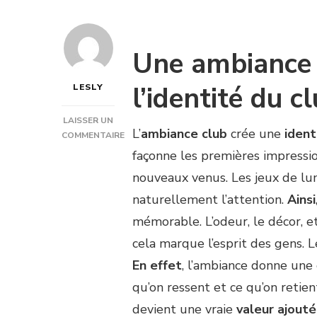
Une ambiance 
l’identité du c
LESLY
LAISSER UN
L’
ambiance club
crée une
ident
COMMENTAIRE
SUR
façonne les premières impressi
COMMENT
nouveaux venus. Les jeux de lumi
L’AMBIANCE
CLUB
naturellement l’attention.
Ainsi
CONTRIBUE
mémorable. L’odeur, le décor, 
À
L’IMAGE
cela marque l’esprit des gens. 
DU
En effet
, l’ambiance donne une 
CLUB
?
qu’on ressent et ce qu’on retien
devient une vraie
valeur ajout