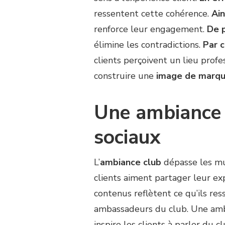
ressentent cette cohérence.
Ain
renforce leur engagement.
De 
élimine les contradictions.
Par 
clients perçoivent un lieu prof
construire une
image de marqu
Une ambiance 
sociaux
L’
ambiance club
dépasse les mur
clients aiment partager leur ex
contenus reflètent ce qu’ils res
ambassadeurs du club. Une ambi
inspire les clients à parler du c