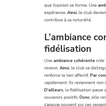
que l’opinion se forme. Une
amb
expérience.
Ainsi
, le club devi
contribue à sa notoriété.
L’ambiance co
fidélisation
Une
ambiance cohérente
crée 
revenir.
Ainsi
, le club se disti
renforce le lien affectif.
Par co
rapidement. Ils reviennent non
D’ailleurs
, la fidélisation pass
souvenirs positifs.
Donc
, elle r
s’appuie souvent sur ces ressent