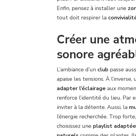
FIDÉLISER
LES
Enfin, pensez à installer une
zon
MEMBRES
tout doit respirer la
convivialit
?
Créer une atmo
sonore agréab
L’ambiance d’un
club
passe auss
apaise les tensions. À l’inverse,
adapter l’éclairage
aux moments
renforce l’identité du lieu. Par
inviter à la détente. Aussi, la
mu
l’énergie recherchée. Trop forte
choisissez une
playlist adaptée
naturels
comme des plantes. Ils 