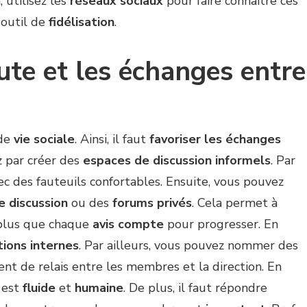
, utilisez les
réseaux sociaux
pour faire connaître ces
 outil de
fidélisation
.
oute et les échanges entre
 de
vie sociale
. Ainsi, il faut
favoriser les échanges
 par créer des
espaces de discussion informels
. Par
c des fauteuils confortables. Ensuite, vous pouvez
e discussion
ou des
forums privés
. Cela permet à
 plus que chaque
avis compte
pour progresser. En
tions internes
. Par ailleurs, vous pouvez nommer des
ent de relais entre les membres et la direction. En
 est
fluide
et
humaine
. De plus, il faut répondre