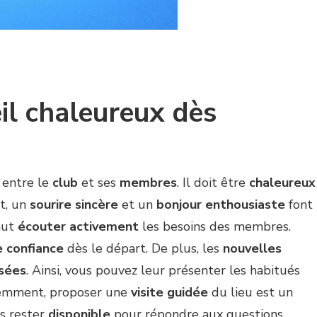
il chaleureux dès
 entre le
club
et ses
membres
. Il doit être
chaleureux
t, un
sourire sincère
et un
bonjour enthousiaste
font
faut
écouter activement
les besoins des membres.
e confiance
dès le départ. De plus, les
nouvelles
isées
. Ainsi, vous pouvez leur présenter les habitués
videmment, proposer une
visite guidée
du lieu est un
rs rester
disponible
pour répondre aux questions.