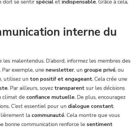
 doit se sentir
spécial
et
indispensable
. Grâce à cela,
mmunication interne du
e les malentendus. D’abord, informez les membres des
x. Par exemple, une
newsletter
, un
groupe privé
, ou
e, utilisez un
ton positif et engageant
. Cela crée une
ste
. Par ailleurs, soyez
transparent
sur les décisions
n climat de
confiance mutuelle
. De plus, encouragez
ons. C’est essentiel pour un
dialogue constant
.
ulièrement la
communauté
. Cela montre que vous
 une bonne communication renforce le
sentiment