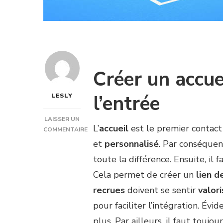
Créer un accue
l’entrée
LESLY
LAISSER UN
L’
accueil
est le premier contact
COMMENTAIRE
SUR
et
personnalisé
. Par conséquen
COMMENT
toute la différence. Ensuite, il 
CRÉER
UNE
Cela permet de créer un
lien d
BONNE
recrues
doivent se sentir
valor
AMBIANCE
CLUB
pour faciliter l’intégration. É
POUR
plus. Par ailleurs, il faut toujou