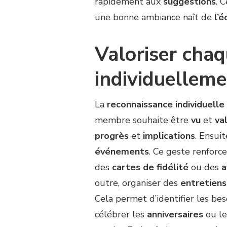
rapidement aux
suggestions
. 
une bonne ambiance naît de
l’
Valoriser cha
individuellem
La
reconnaissance individuelle
membre souhaite être
vu
et
va
progrès
et
implications
. Ensui
événements
. Ce geste renforc
des
cartes de fidélité
ou des
a
outre, organiser des
entretiens
Cela permet d’identifier les bes
célébrer les
anniversaires
ou l