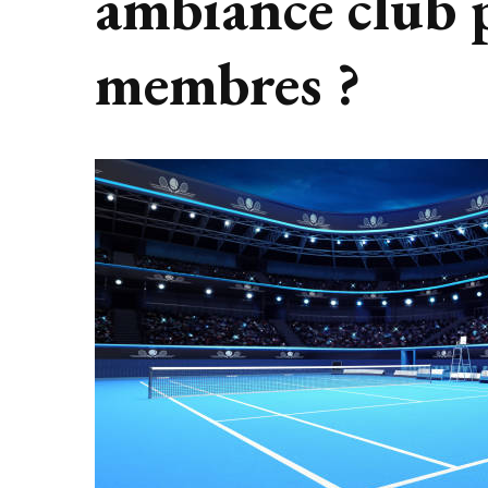
ambiance club p
membres ?