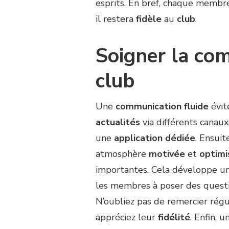
esprits. En bref, chaque membre
il restera
fidèle
au
club
.
Soigner la co
club
Une
communication fluide
évit
actualités
via différents canau
une
application dédiée
. Ensuit
atmosphère
motivée
et
optimi
importantes. Cela développe u
les membres à poser des questi
N’oubliez pas de remercier rég
appréciez leur
fidélité
. Enfin,