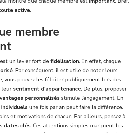
Cela montre que chaque membre est
important
. Bref,
écoute active
.
que membre
ent
est un levier fort de
fidélisation
. En effet, chaque
lorisé
. Par conséquent, il est utile de noter leurs
te, vous pouvez les féliciter publiquement lors des
e leur
sentiment d’appartenance
. De plus, proposer
vantages personnalisés
stimule l’engagement. En
 individuels
une fois par an peut faire la différence.
oins et motivations de chacun. Par ailleurs, pensez à
es
dates clés
. Ces attentions simples marquent les