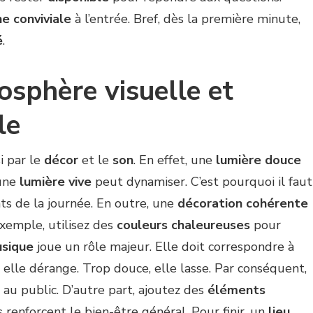
e conviviale
à l’entrée. Bref, dès la première minute,
é
.
sphère visuelle et
le
i par le
décor
et le
son
. En effet, une
lumière douce
 une
lumière vive
peut dynamiser. C’est pourquoi il faut
 de la journée. En outre, une
décoration cohérente
 exemple, utilisez des
couleurs chaleureuses
pour
sique
joue un rôle majeur. Elle doit correspondre à
, elle dérange. Trop douce, elle lasse. Par conséquent,
au public. D’autre part, ajoutez des
éléments
renforcent le bien-être général. Pour finir, un
lieu