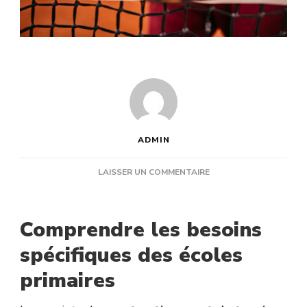
ADMIN
SUR
LAISSER UN COMMENTAIRE
QUELS
TYPES
DE
Comprendre les besoins
REVÊTEMENTS
CONVIENNENT
spécifiques des écoles
À
primaires
UNE
CONSTRUCTION
COURT