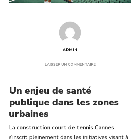
ADMIN
SUR
LAISSER UN COMMENTAIRE
QUEL
RÔLE
LA
Un enjeu de santé
CONSTRUCTION
COURT
publique dans les zones
DE
urbaines
TENNIS
CANNES
JOUE-
La
construction court de tennis Cannes
T-
s’inscrit pleinement dans les initiatives visant à
ELLE