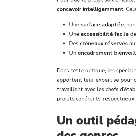
concevoir intelligemment
. Ce
Une
surface adaptée
, non
Une
accessibilité facile
de
Des
créneaux réservés
aux
Un
encadrement bienveil
Dans cette optique, les spéciali
apportent leur expertise pour q
travaillent avec les chefs d’éta
projets cohérents, respectueux 
Un outil péda
des genres