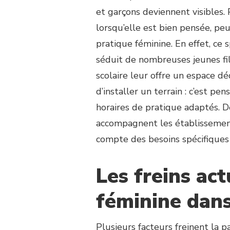
CONSTRUCTION
et garçons deviennent visibles.
COURT
DE
lorsqu’elle est bien pensée, peu
TENNIS
pratique féminine. En effet, ce
CANNES
séduit de nombreuses jeunes fil
PEUT-
ELLE
scolaire leur offre un espace déd
FAVORISER
d’installer un terrain : c’est p
LA
PRATIQUE
horaires de pratique adaptés.
FÉMININE
accompagnent les établissements
DANS
LES
compte des besoins spécifiques
COLLÈGES
?
Les freins act
féminine dans
Plusieurs facteurs freinent la p