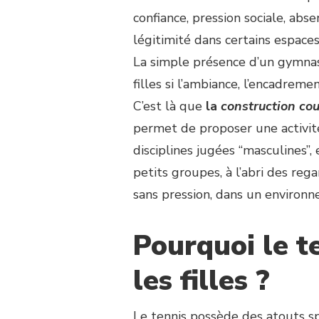
confiance, pression sociale, a
légitimité dans certains espaces
La simple présence d’un gymnase
filles si l’ambiance, l’encadrem
C’est là que
la
construction co
permet de proposer une activité
disciplines jugées “masculines”,
petits groupes, à l’abri des reg
sans pression, dans un environn
Pourquoi le t
les filles ?
Le tennis possède des atouts sp