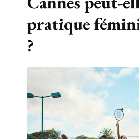
Cannes peut-ell
pratique fémini
?