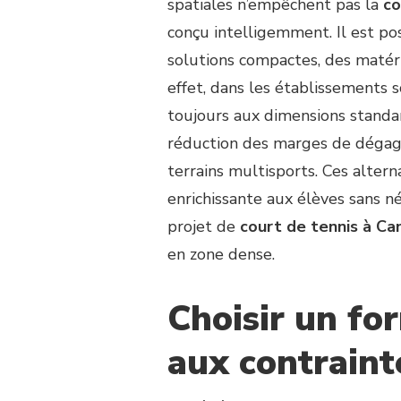
spatiales n’empêchent pas la
co
UNE
CONSTRUCTION
conçu intelligemment. Il est po
COURT
solutions compactes, des matér
DE
TENNIS
effet, dans les établissements s
CANNES
toujours aux dimensions standar
À
UN
réduction des marges de dégagem
ESPACE
terrains multisports. Ces alter
RESTREINT
DANS
enrichissante aux élèves sans né
UNE
projet de
court de tennis à Ca
ÉCOLE
en zone dense.
:
EST-
CE
Choisir un fo
POSSIBLE
?
aux contraint