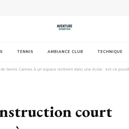
S
TENNIS
AMBIANCE CLUB
TECHNIQUE
de tennis Cannes à un espace restreint dans une école : est-ce possib
nstruction court