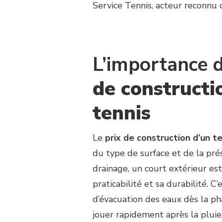
DE
Service Tennis, acteur reconnu 
CONSTRUCTION
D’UN
TERRAIN
DE
TENNIS
L’importance 
AVEC
UN
de constructi
SYSTÈME
DE
tennis
DRAINAGE
?
Le
prix de construction d’un te
du type de surface et de la pré
drainage, un court extérieur es
praticabilité et sa durabilité. C
d’évacuation des eaux dès la ph
jouer rapidement après la pluie